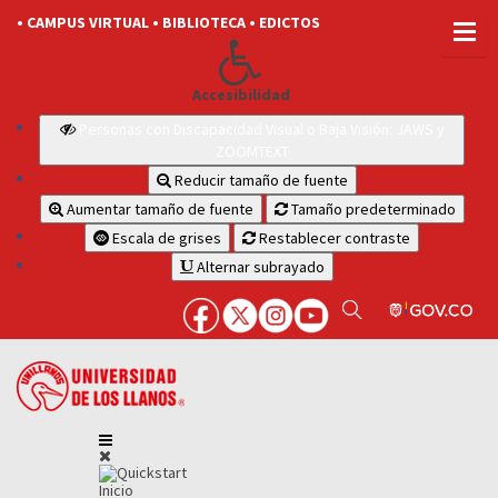
• CAMPUS VIRTUAL
• BIBLIOTECA
• EDICTOS
Accesibilidad
Personas con Discapacidad Visual o Baja Visión: JAWS y
ZOOMTEXT
Reducir tamaño de fuente
Aumentar tamaño de fuente
Tamaño predeterminado
Escala de grises
Restablecer contraste
Alternar subrayado
Inicio