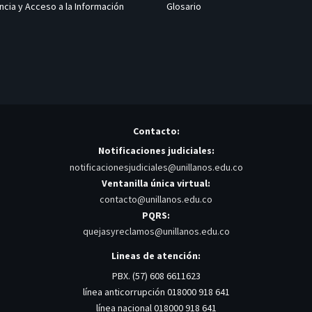
ncia y Acceso a la Información
Glosario
Contacto:
Notificaciones judiciales:
notificacionesjudiciales@unillanos.edu.co
Ventanilla única virtual:
contacto@unillanos.edu.co
PQRS:
quejasyreclamos@unillanos.edu.co
Lineas de atención:
PBX. (57) 608 6611623
línea anticorrupción 018000 918 641
línea nacional 018000 918 641