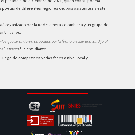
en el pasado 3 de diciembre de 2021, quien con su poema
s poetas de diferentes regiones del país asistentes a este
 está organizado por la Red Slamera Colombiana y un grupo de
n Unillanos.
s que se sintieron atrapados por la forma en que uno las dijo al
os”
, expresó la estudiante.
 luego de competir en varias fases a nivel local y