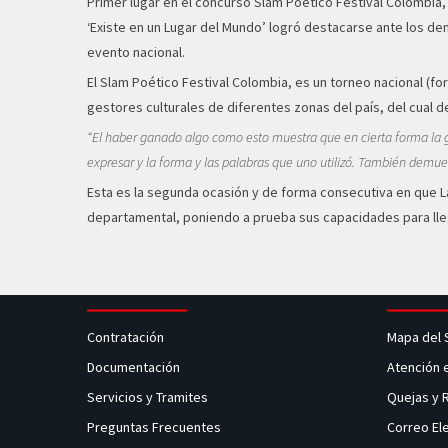
Primer lugar en el concurso Slam Poético Festival Colombia,
‘Existe en un Lugar del Mundo’ logró destacarse ante los de
evento nacional.
El Slam Poético Festival Colombia, es un torneo nacional (f
gestores culturales de diferentes zonas del país, del cual 
“El haber ganado algo como esto muestra que en cierta forma la g
expresar y la forma y las palabras que uno utilizó. También demue
Esta es la segunda ocasión y de forma consecutiva en que Lau
departamental, poniendo a prueba sus capacidades para llega
Contratación
Mapa del 
Documentación
Atención 
Servicios y Tramites
Quejas y
Preguntas Frecuentes
Correo El