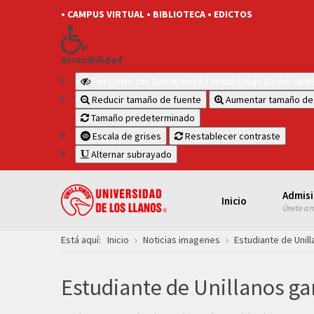
• CAMPUS VIRTUAL
• BIBLIOTECA
• EDICTOS
Accesibilidad
Personas con Discapacidad Visual o Baja Visión: JA
Reducir tamaño de fuente
Aumentar tamaño de
Tamaño predeterminado
Escala de grises
Restablecer contraste
Alternar subrayado
Admis
Inicio
Únete a 
Está aquí:
Inicio
Noticias imagenes
Estudiante de Unil
Estudiante de Unillanos g