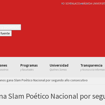
YO SOY
ENLACES
+
MÁS
VIDA UNIVERSIT
WS y ZOOMTEXT
 fuente
iones
Programas
Universidad
Transparencia
nosotros
y facultades
Quiénes Somos
y Acceso a la informac
lanos gana Slam Poético Nacional por segundo año consecutivo
ana Slam Poético Nacional por se