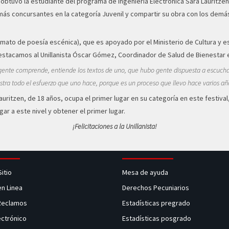
 obtuvo la estudiante del programa de Ingeniería Electrónica Sara Lauritz
más concursantes en la categoría Juvenil y compartir su obra con los demá
ormato de poesía escénica), que es apoyado por el Ministerio de Cultura y
destacamos al Unillanista Óscar Gómez, Coordinador de Salud de Bienestar e
ente comprende, entiende los textos de uno, que hubo gente dispuesta a escucharlo
stra todo el esfuerzo que uno hace, porque es un proceso que llevo hace varios añ
ritzen, de 18 años, ocupa el primer lugar en su categoría en este festival,
r a este nivel y obtener el primer lugar.
¡Felicitaciones a la Unillanista!
Sitio
Mesa de ayuda
en Linea
Derechos Pecuniarios
 Reclamos
Estadísticas pregrado
ectrónico
Estadísticas posgrado