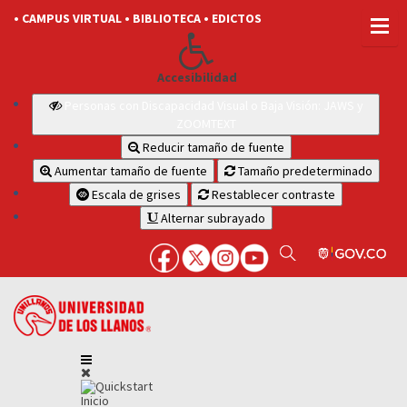
• CAMPUS VIRTUAL
• BIBLIOTECA
• EDICTOS
Accesibilidad
Personas con Discapacidad Visual o Baja Visión: JAWS y
ZOOMTEXT
Reducir tamaño de fuente
Aumentar tamaño de fuente
Tamaño predeterminado
Escala de grises
Restablecer contraste
Alternar subrayado
Inicio