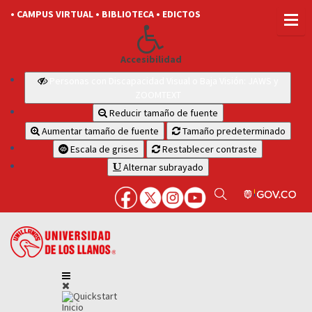
• CAMPUS VIRTUAL
• BIBLIOTECA
• EDICTOS
Accesibilidad
Personas con Discapacidad Visual o Baja Visión: JAWS y
ZOOMTEXT
Reducir tamaño de fuente
Aumentar tamaño de fuente
Tamaño predeterminado
Escala de grises
Restablecer contraste
Alternar subrayado
Inicio