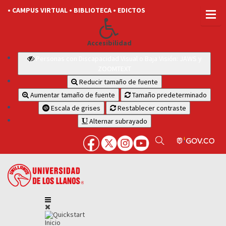
• CAMPUS VIRTUAL
• BIBLIOTECA
• EDICTOS
Accesibilidad
Personas con Discapacidad Visual o Baja Visión: JAWS y
ZOOMTEXT
Reducir tamaño de fuente
Aumentar tamaño de fuente
Tamaño predeterminado
Escala de grises
Restablecer contraste
Alternar subrayado
Inicio