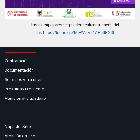
Las inscripciones se pueden realizar a través del
link
https://forms.gle/
MiFWzjVk1ARa8PXt6
Contratación
Documentación
Servicios y Tramites
Preguntas Frecuentes
Atención al Ciudadano
Mapa del Sitio
Atención en Linea