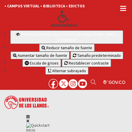
• CAMPUS VIRTUAL
• BIBLIOTECA
• EDICTOS
Accesibilidad
Personas con Discapacidad Visual o Baja Visión: JAWS y
ZOOMTEXT
Reducir tamaño de fuente
Aumentar tamaño de fuente
Tamaño predeterminado
Escala de grises
Restablecer contraste
Alternar subrayado
Inicio