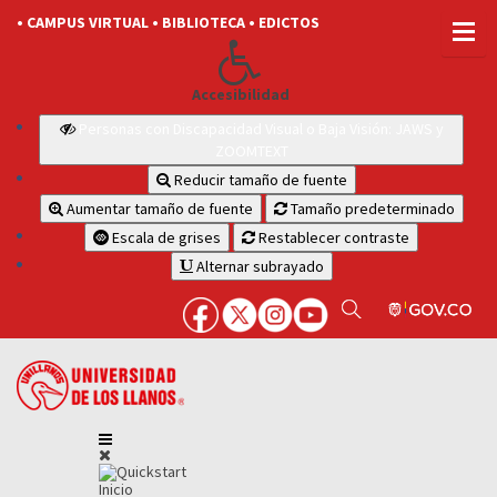
• CAMPUS VIRTUAL
• BIBLIOTECA
• EDICTOS
Accesibilidad
Personas con Discapacidad Visual o Baja Visión: JAWS y
ZOOMTEXT
Reducir tamaño de fuente
Aumentar tamaño de fuente
Tamaño predeterminado
Escala de grises
Restablecer contraste
Alternar subrayado
Inicio