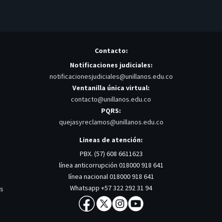
Contacto:
Notificaciones judiciales:
notificacionesjudiciales@unillanos.edu.co
Ventanilla única virtual:
contacto@unillanos.edu.co
PQRS:
quejasyreclamos@unillanos.edu.co
Lineas de atención:
PBX. (57) 608 6611623
línea anticorrupción 018000 918 641
línea nacional 018000 918 641
Whatsapp +57 322 292 31 94
os