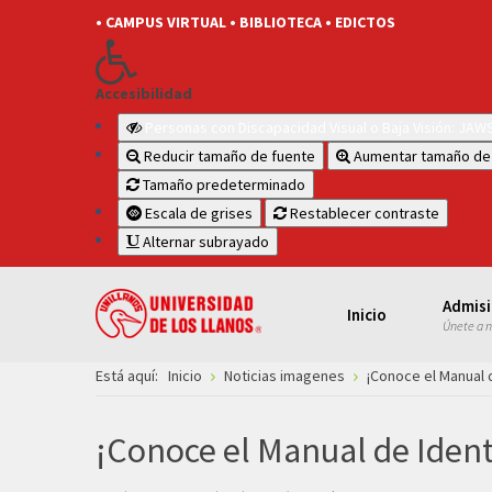
• CAMPUS VIRTUAL
• BIBLIOTECA
• EDICTOS
Accesibilidad
Personas con Discapacidad Visual o Baja Visión: JA
Reducir tamaño de fuente
Aumentar tamaño de
Tamaño predeterminado
Escala de grises
Restablecer contraste
Alternar subrayado
Admis
Inicio
Únete a 
Está aquí:
Inicio
Noticias imagenes
¡Conoce el Manual 
¡Conoce el Manual de Ident