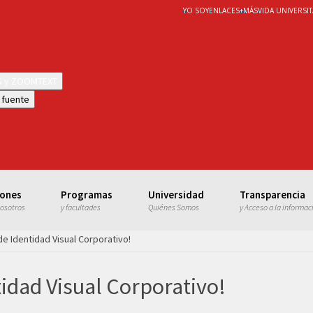
YO SOY
ENLACES
+
MÁS
VIDA UNIVERSIT
WS y ZOOMTEXT
 fuente
iones
Programas
Universidad
Transparencia
nosotros
y facultades
Quiénes Somos
y Acceso a la informac
de Identidad Visual Corporativo!
idad Visual Corporativo!