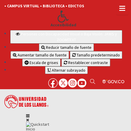
• CAMPUS VIRTUAL
• BIBLIOTECA
• EDICTOS
Accesibilidad
Personas con Discapacidad Visual o Baja Visión: JAWS y
ZOOMTEXT
Reducir tamaño de fuente
Aumentar tamaño de fuente
Tamaño predeterminado
Escala de grises
Restablecer contraste
Alternar subrayado
Inicio