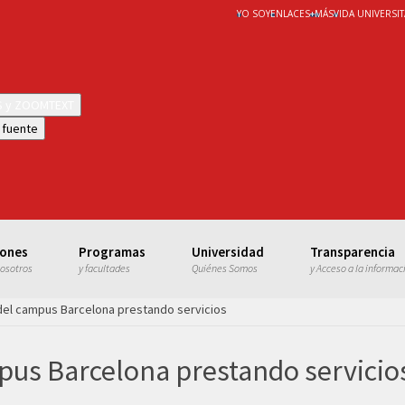
YO SOY
ENLACES
+
MÁS
VIDA UNIVERSIT
WS y ZOOMTEXT
 fuente
iones
Programas
Universidad
Transparencia
nosotros
y facultades
Quiénes Somos
y Acceso a la informac
a del campus Barcelona prestando servicios
mpus Barcelona prestando servicio