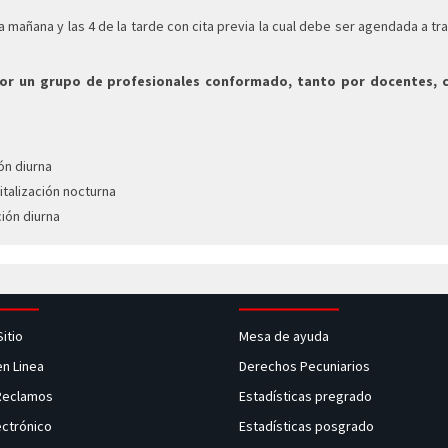
 la mañana y las 4 de la tarde con cita previa la cual debe ser agendada a 
o por un grupo de profesionales conformado, tanto por docentes,
ón diurna
talización nocturna
ión diurna
Sitio
Mesa de ayuda
en Linea
Derechos Pecuniarios
 Reclamos
Estadísticas pregrado
ectrónico
Estadísticas posgrado