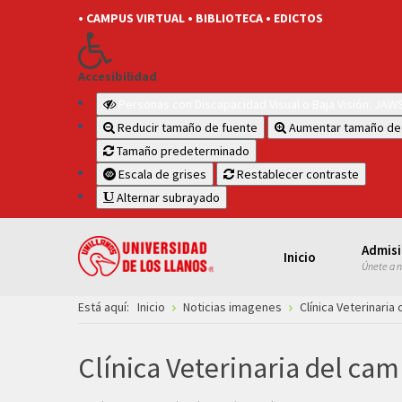
• CAMPUS VIRTUAL
• BIBLIOTECA
• EDICTOS
Accesibilidad
Personas con Discapacidad Visual o Baja Visión: JA
Reducir tamaño de fuente
Aumentar tamaño de
Tamaño predeterminado
Escala de grises
Restablecer contraste
Alternar subrayado
Admis
Inicio
Únete a 
Está aquí:
Inicio
Noticias imagenes
Clínica Veterinari
Clínica Veterinaria del ca