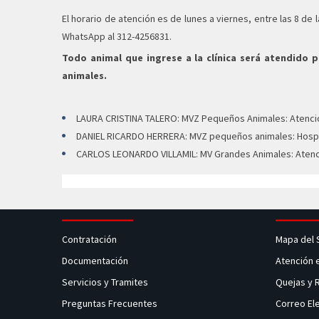
El horario de atención es de lunes a viernes, entre las 8 de
WhatsApp al 312-4256831.
Todo animal que ingrese a la clínica será atendid
animales.
LAURA CRISTINA TALERO: MVZ Pequeños Animales: Atenci
DANIEL RICARDO HERRERA: MVZ pequeños animales: Hospi
CARLOS LEONARDO VILLAMIL: MV Grandes Animales: Atenc
Contratación
Mapa del 
Documentación
Atención 
Servicios y Tramites
Quejas y
Preguntas Frecuentes
Correo El