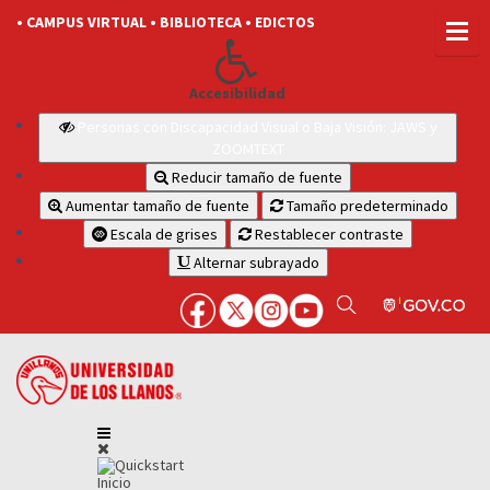
• CAMPUS VIRTUAL
• BIBLIOTECA
• EDICTOS
Accesibilidad
Personas con Discapacidad Visual o Baja Visión: JAWS y
ZOOMTEXT
Reducir tamaño de fuente
Aumentar tamaño de fuente
Tamaño predeterminado
Escala de grises
Restablecer contraste
Alternar subrayado
Inicio