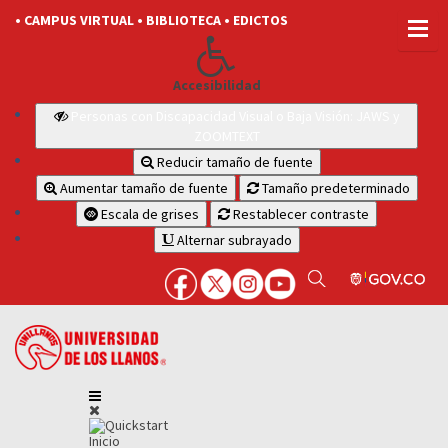
• CAMPUS VIRTUAL
• BIBLIOTECA
• EDICTOS
Accesibilidad
Personas con Discapacidad Visual o Baja Visión: JAWS y
ZOOMTEXT
Reducir tamaño de fuente
Aumentar tamaño de fuente
Tamaño predeterminado
Escala de grises
Restablecer contraste
Alternar subrayado
Inicio