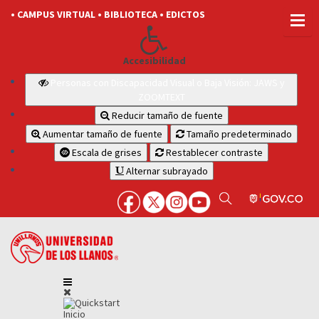
• CAMPUS VIRTUAL
• BIBLIOTECA
• EDICTOS
Accesibilidad
Personas con Discapacidad Visual o Baja Visión: JAWS y
ZOOMTEXT
Reducir tamaño de fuente
Aumentar tamaño de fuente
Tamaño predeterminado
Escala de grises
Restablecer contraste
Alternar subrayado
Inicio