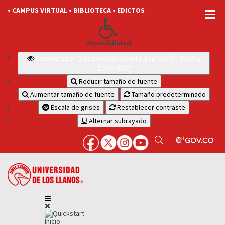
• CAMPUS VIRTUAL
• BIBLIOTECA
• EDICTOS
Accesibilidad
Personas con Discapacidad Visual o Baja Visión: JAWS y
ZOOMTEXT
Reducir tamaño de fuente
Aumentar tamaño de fuente
Tamaño predeterminado
Escala de grises
Restablecer contraste
Alternar subrayado
Inicio