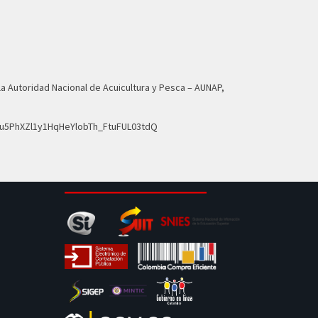
 la Autoridad Nacional de Acuicultura y Pesca – AUNAP,
NRu5PhXZl1y1HqHeYlobTh_FtuFUL03tdQ