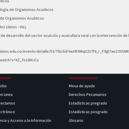
áticos
ología de Organismos Acuáticos
n de Organismos Acuáticos
os Llanos - IALL
de desarrollo del sector acuícola y acuicultura rural con la intervención de
nillanos.edu.co/evento-detalle/53/?fbclid=IwAR3MqU2V7f4_r_F9gl7aeZ3XS
/watch?v=XZ_fo18MJCs
Sitio
Mesa de ayuda
en Linea
Derechos Pecuniarios
 Reclamos
Estadísticas pregrado
ectrónico
Estadísticas posgrado
ncia y Acceso a la Información
Glosario