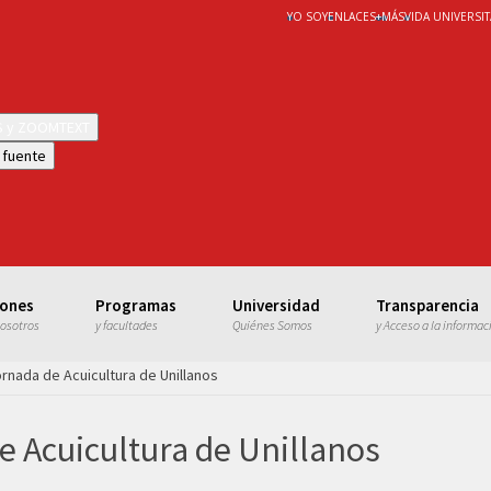
YO SOY
ENLACES
+
MÁS
VIDA UNIVERSIT
WS y ZOOMTEXT
 fuente
iones
Programas
Universidad
Transparencia
nosotros
y facultades
Quiénes Somos
y Acceso a la informac
ornada de Acuicultura de Unillanos
e Acuicultura de Unillanos