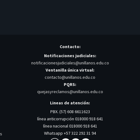
Contacto:
Notificaciones judiciales:
notificacionesjudiciales@unillanos.edu.co
Ventanilla única virtual:
contacto@unillanos.edu.co
PQRS:
quejasyreclamos@unillanos.edu.co
Lineas de atención:
PBX. (57) 608 6611623
línea anticorrupción 018000 918 641
línea nacional 018000 918 641
Whatsapp +57 322 292 31 94
os