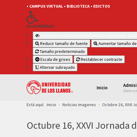
• CAMPUS VIRTUAL
• BIBLIOTECA
• EDICTOS
Accesibilidad
Personas con Discapacidad Visual o Baja Visión: JA
Reducir tamaño de fuente
Aumentar tamaño de
Tamaño predeterminado
Escala de grises
Restablecer contraste
Alternar subrayado
Admis
Inicio
Únete a 
Está aquí:
Inicio
Noticias imagenes
Octubre 16, XXVI J
Octubre 16, XXVI Jornada d