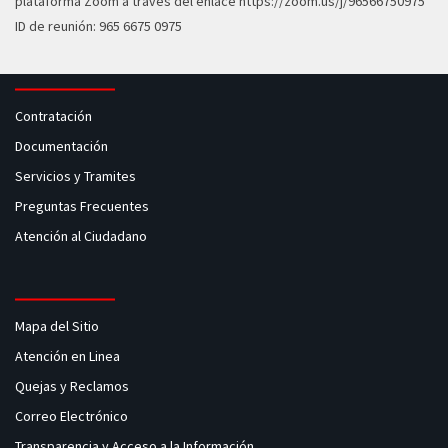
plataforma Zoom a través del enlace
https://zoom.us/j/96566750975
ID de reunión: 965 6675 0975
Contratación
Documentación
Servicios y Tramites
Preguntas Frecuentes
Atención al Ciudadano
Mapa del Sitio
Atención en Linea
Quejas y Reclamos
Correo Electrónico
Transparencia y Acceso a la Información