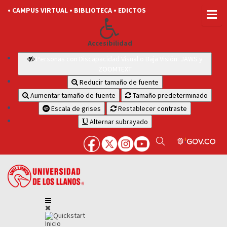
• CAMPUS VIRTUAL
• BIBLIOTECA
• EDICTOS
Accesibilidad
Personas con Discapacidad Visual o Baja Visión: JAWS y
ZOOMTEXT
Reducir tamaño de fuente
Aumentar tamaño de fuente
Tamaño predeterminado
Escala de grises
Restablecer contraste
Alternar subrayado
Inicio