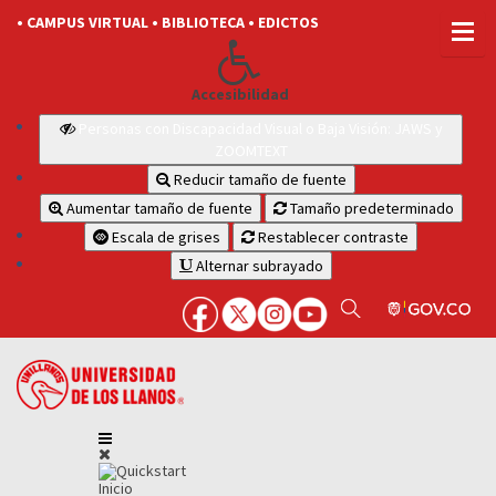
• CAMPUS VIRTUAL
• BIBLIOTECA
• EDICTOS
Accesibilidad
Personas con Discapacidad Visual o Baja Visión: JAWS y
ZOOMTEXT
Reducir tamaño de fuente
Aumentar tamaño de fuente
Tamaño predeterminado
Escala de grises
Restablecer contraste
Alternar subrayado
Inicio