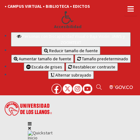
• CAMPUS VIRTUAL
• BIBLIOTECA
• EDICTOS
Accesibilidad
Personas con Discapacidad Visual o Baja Visión: JAWS y
ZOOMTEXT
Reducir tamaño de fuente
Aumentar tamaño de fuente
Tamaño predeterminado
Escala de grises
Restablecer contraste
Alternar subrayado
Inicio