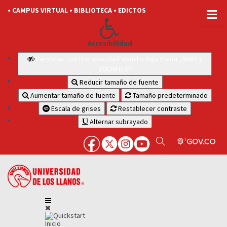
• CAMPUS VIRTUAL
• BIBLIOTECA
• EDICTOS
Accesibilidad
Personas con Discapacidad Visual o Baja Visión: JAWS y
ZOOMTEXT
Reducir tamaño de fuente
Aumentar tamaño de fuente
Tamaño predeterminado
Escala de grises
Restablecer contraste
Alternar subrayado
Inicio