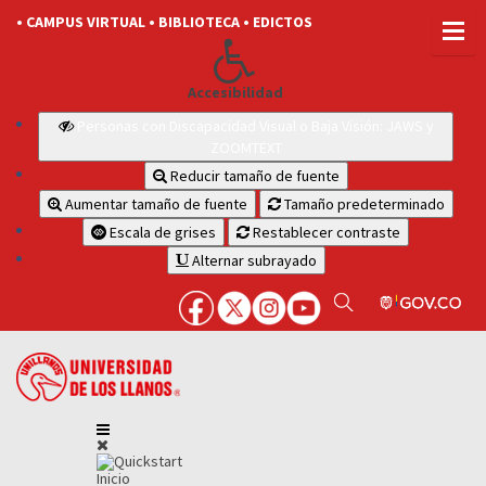
• CAMPUS VIRTUAL
• BIBLIOTECA
• EDICTOS
Accesibilidad
Personas con Discapacidad Visual o Baja Visión: JAWS y
ZOOMTEXT
Reducir tamaño de fuente
Aumentar tamaño de fuente
Tamaño predeterminado
Escala de grises
Restablecer contraste
Alternar subrayado
Inicio