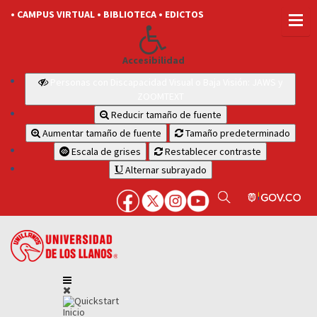
• CAMPUS VIRTUAL
• BIBLIOTECA
• EDICTOS
Accesibilidad
Personas con Discapacidad Visual o Baja Visión: JAWS y
ZOOMTEXT
Reducir tamaño de fuente
Aumentar tamaño de fuente
Tamaño predeterminado
Escala de grises
Restablecer contraste
Alternar subrayado
Inicio