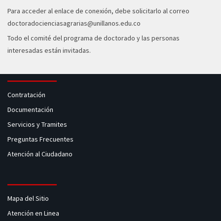
Para acceder al enlace de conexión, debe solicitarlo al correo
doctoradocienciasagrarias@unillanos.edu.co
Todo el comité del programa de doctorado y las personas
interesadas están invitadas.
Contratación
Documentación
Servicios y Tramites
Preguntas Frecuentes
Atención al Ciudadano
Mapa del Sitio
Atención en Linea