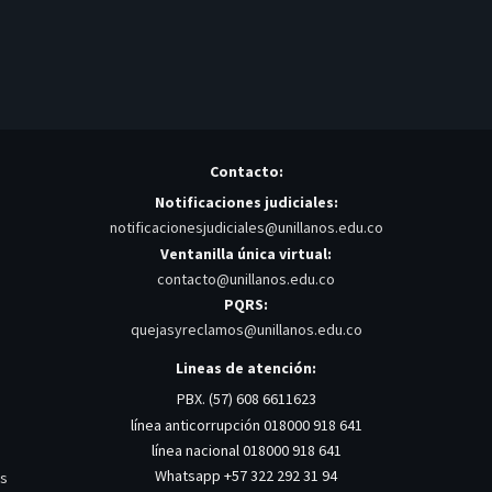
Contacto:
Notificaciones judiciales:
notificacionesjudiciales@unillanos.edu.co
Ventanilla única virtual:
contacto@unillanos.edu.co
PQRS:
quejasyreclamos@unillanos.edu.co
Lineas de atención:
PBX. (57) 608 6611623
línea anticorrupción 018000 918 641
línea nacional 018000 918 641
Whatsapp +57 322 292 31 94
os