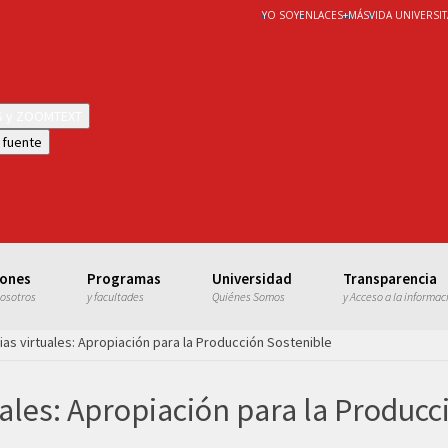
YO SOY
ENLACES
+
MÁS
VIDA UNIVERSIT
WS y ZOOMTEXT
 fuente
iones
Programas
Universidad
Transparencia
nosotros
y facultades
Quiénes Somos
y Acceso a la informac
ias virtuales: Apropiación para la Producción Sostenible
uales: Apropiación para la Producc