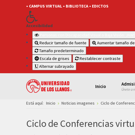
• CAMPUS VIRTUAL
• BIBLIOTECA
• EDICTOS
Accesibilidad
Personas con Discapacidad Visual o Baja Visión: JA
Reducir tamaño de fuente
Aumentar tamaño de
Tamaño predeterminado
Escala de grises
Restablecer contraste
Alternar subrayado
Admis
Inicio
Únete a 
Está aquí:
Inicio
Noticias imagenes
Ciclo de Conferenc
Ciclo de Conferencias virt