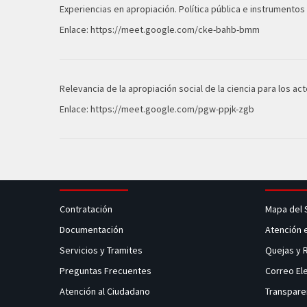
Experiencias en apropiación. Política pública e instrumentos
Enlace:
https://meet.google.com/cke-bahb-bmm
Relevancia de la apropiación social de la ciencia para los ac
Enlace:
https://meet.google.com/pgw-ppjk-zgb
Contratación
Mapa del 
Documentación
Atención 
Servicios y Tramites
Quejas y
Preguntas Frecuentes
Correo El
Atención al Ciudadano
Transpare