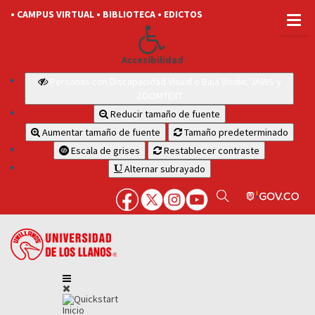
• CAMPUS VIRTUAL
• BIBLIOTECA
• EDICTOS
Accesibilidad
Personas con Discapacidad Visual o Baja Visión: JAWS y
ZOOMTEXT
Reducir tamaño de fuente
Aumentar tamaño de fuente
Tamaño predeterminado
Escala de grises
Restablecer contraste
Alternar subrayado
Inicio