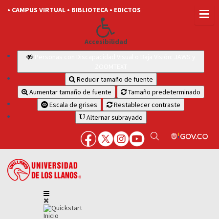
• CAMPUS VIRTUAL
• BIBLIOTECA
• EDICTOS
Accesibilidad
Personas con Discapacidad Visual o Baja Visión: JAWS y
ZOOMTEXT
Reducir tamaño de fuente
Aumentar tamaño de fuente
Tamaño predeterminado
Escala de grises
Restablecer contraste
Alternar subrayado
Inicio