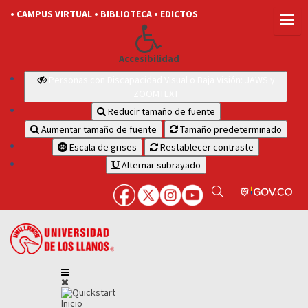
• CAMPUS VIRTUAL
• BIBLIOTECA
• EDICTOS
Accesibilidad
Personas con Discapacidad Visual o Baja Visión: JAWS y
ZOOMTEXT
Reducir tamaño de fuente
Aumentar tamaño de fuente
Tamaño predeterminado
Escala de grises
Restablecer contraste
Alternar subrayado
Inicio