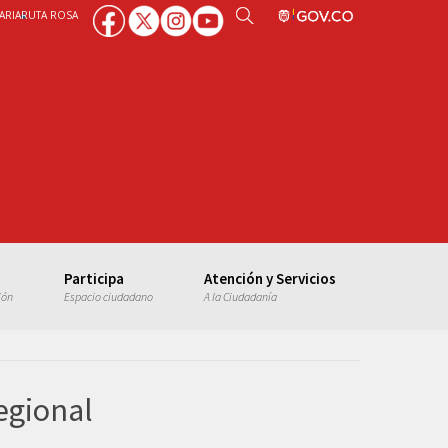
ARIA
RUTA ROSA
Participa
Atención y Servicios
ión
Espacio ciudadano
A la Ciudadanía
egional