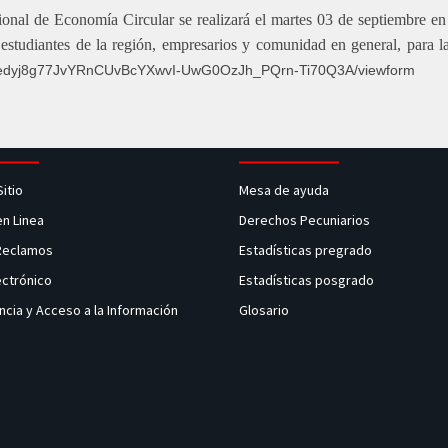
cional de Economía Circular se realizará el martes 03 de septiembre e
estudiantes de la región, empresarios y comunidad en general, para la 
cdPedyj8g77JvYRnCUvBcYXwvI-UwG0OzJh_PQrn-Ti70Q3A/viewform
Sitio
Mesa de ayuda
en Linea
Derechos Pecuniarios
 Reclamos
Estadísticas pregrado
ectrónico
Estadísticas posgrado
ncia y Acceso a la Información
Glosario