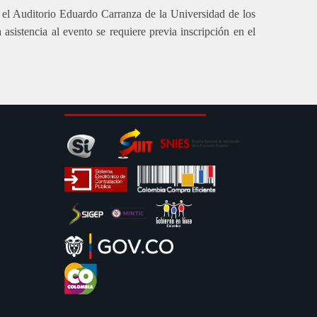
n el Auditorio Eduardo Carranza de la Universidad de los
asistencia al evento se requiere previa inscripción en el