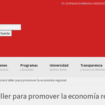
YO SOY
ENLACES
+
MÁS
VIDA UNIVERSIT
WS y ZOOMTEXT
 fuente
iones
Programas
Universidad
Transparencia
nosotros
y facultades
Quiénes Somos
y Acceso a la informac
lizará taller para promover la economía regional
taller para promover la economía r