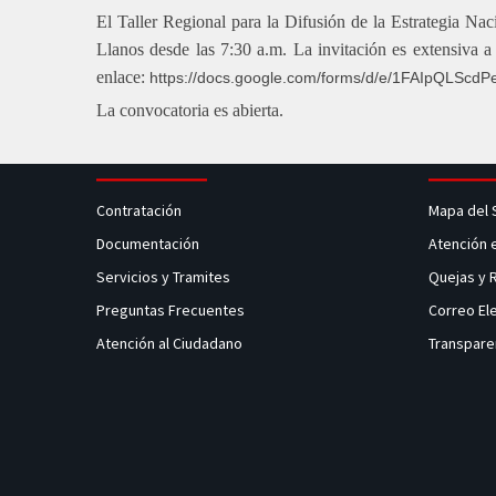
El Taller Regional para la Difusión de la Estrategia Na
Llanos desde las 7:30 a.m. La invitación es extensiva a 
enlace:
https://docs.google.com/forms/d/e/1FAIpQLS
La convocatoria es abierta.
Contratación
Mapa del 
Documentación
Atención 
Servicios y Tramites
Quejas y
Preguntas Frecuentes
Correo El
Atención al Ciudadano
Transpare