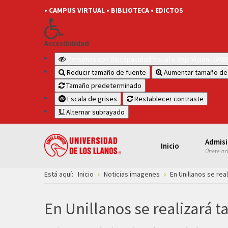
• CAMPUS VIRTUAL
• BIBLIOTECA
• EDICTOS
Accesibilidad
Personas con Discapacidad Visual o Baja Visión: JA
Reducir tamaño de fuente
Aumentar tamaño de
Tamaño predeterminado
Escala de grises
Restablecer contraste
Alternar subrayado
Admis
Inicio
Únete a 
Está aquí:
Inicio
Noticias imagenes
En Unillanos se rea
En Unillanos se realizará 