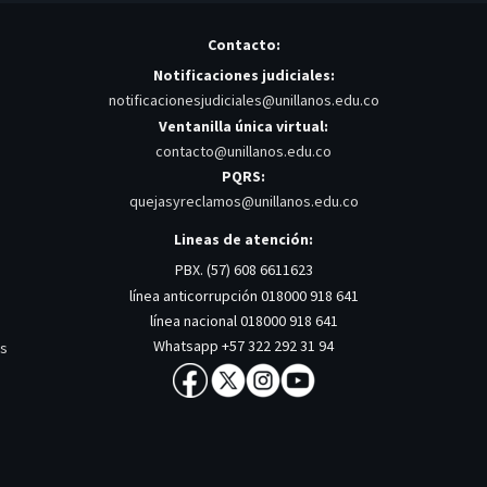
Contacto:
Notificaciones judiciales:
notificacionesjudiciales@unillanos.edu.co
Ventanilla única virtual:
contacto@unillanos.edu.co
PQRS:
quejasyreclamos@unillanos.edu.co
Lineas de atención:
PBX. (57) 608 6611623
línea anticorrupción 018000 918 641
línea nacional 018000 918 641
Whatsapp +57 322 292 31 94
os