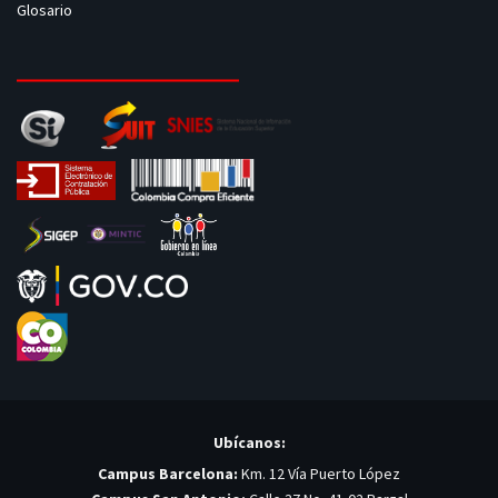
Glosario
Ubícanos:
Campus Barcelona:
Km. 12 Vía Puerto López