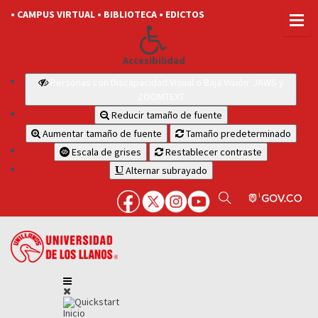
• CAMPUS VIRTUAL
• BIBLIOTECA
• EDICTOS
Accesibilidad
Personas con Discapacidad Visual o Baja Visión: JAWS y
ZOOMTEXT
Reducir tamaño de fuente
Aumentar tamaño de fuente
Tamaño predeterminado
Escala de grises
Restablecer contraste
Alternar subrayado
Inicio