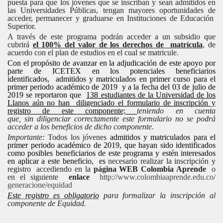
puesta para que los jóvenes que se inscriban y sean admitidos en
las Universidades Públicas, tengan mayores oportunidades de
acceder, permanecer y graduarse en Instituciones de Educación
Superior.
A través de este programa podrán acceder a un subsidio que
cubrirá
el 100% del valor de los derechos de matrícula
, de
acuerdo con el plan de estudios en el cual se matricule.
Con el propósito de avanzar en la adjudicación de este apoyo por
parte de ICETEX en los potenciales beneficiarios
identificados, admitidos y matriculados en primer curso para el
primer periodo académico de 2019 y a la fecha del 03 de julio de
2019 se reportaron que
138 estudiantes de la Universidad de los
Llanos aún no han diligenciado el formulario de inscripción y
registro de este componente;
teniendo en cuenta
que,
sin diligenciar correctamente este formulario no se podrá
acceder a los beneficios de dicho componente.
Importante:
Todos los jóvenes
admitidos y matriculados para el
primer periodo académico de 2019, que hayan sido identificados
como posibles beneficiarios de este programa y estén interesados
en aplicar a este beneficio, es
necesario realizar la inscripción y
registro accediendo en la
página WEB Colombia Aprende
o
en el siguiente
enlace
http://www.
colombiaaprende.edu.co/
generacione/equidad
Este registro es obligatorio
para formalizar la inscripción al
componente de Equidad.