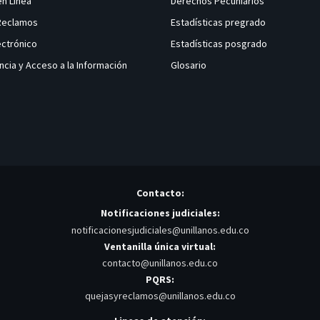
en Linea
Derechos Pecuniarios
 Reclamos
Estadísticas pregrado
ectrónico
Estadísticas posgrado
ncia y Acceso a la Información
Glosario
Contacto:
Notificaciones judiciales:
notificacionesjudiciales@unillanos.edu.co
Ventanilla única virtual:
contacto@unillanos.edu.co
PQRS:
quejasyreclamos@unillanos.edu.co