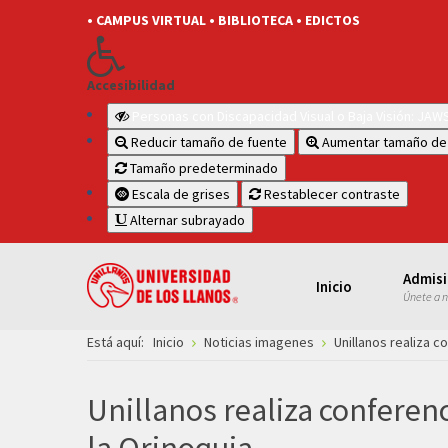
• CAMPUS VIRTUAL
• BIBLIOTECA
• EDICTOS
Accesibilidad
Personas con Discapacidad Visual o Baja Visión: JA
Reducir tamaño de fuente
Aumentar tamaño de
Tamaño predeterminado
Escala de grises
Restablecer contraste
Alternar subrayado
Admis
Inicio
Únete a 
Está aquí:
Inicio
Noticias imagenes
Unillanos realiza c
Unillanos realiza conferen