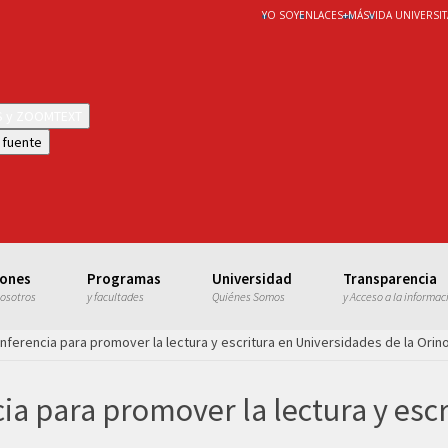
YO SOY
ENLACES
+
MÁS
VIDA UNIVERSIT
WS y ZOOMTEXT
 fuente
iones
Programas
Universidad
Transparencia
nosotros
y facultades
Quiénes Somos
y Acceso a la informac
onferencia para promover la lectura y escritura en Universidades de la Orin
cia para promover la lectura y esc