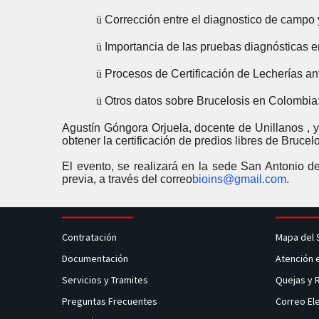
ü
Corrección entre el diagnostico de campo y
ü
Importancia de las pruebas diagnósticas e
ü
Procesos de Certificación de Lecherías ant
ü
Otros datos sobre Brucelosis en Colombia:
Agustín Góngora Orjuela, docente de Unillanos , 
obtener la certificación de predios libres de Bruce
El evento, se realizará en la sede San Antonio de
previa, a través del correo
bioins@gmail.com
.
Contratación
Mapa del 
Documentación
Atención 
Servicios y Tramites
Quejas y
Preguntas Frecuentes
Correo El