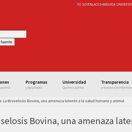
YO SOY
ENLACES
+
MÁS
VIDA UNIVERSIT
WS y ZOOMTEXT
 fuente
iones
Programas
Universidad
Transparencia
nosotros
y facultades
Quiénes Somos
y Acceso a la informac
 La Bruselosis Bovina, una amenaza latente a la salud humana y animal
selosis Bovina, una amenaza late