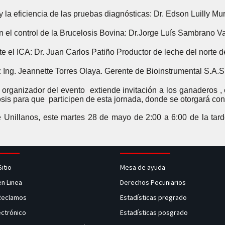
 la eficiencia de las pruebas diagnósticas: Dr. Edson Luilly Mu
n el control de la Brucelosis Bovina: Dr.Jorge Luís Sambrano 
e el ICA: Dr. Juan Carlos Patiño Productor de leche del norte d
 Ing. Jeannette Torres Olaya. Gerente de Bioinstrumental S.A.S
y organizador del evento extiende invitación a los ganaderos 
losis para que participen de esta jornada, donde se otorgará con
 Unillanos, este martes 28 de mayo de 2:00 a 6:00 de la tarde,
Sitio
Mesa de ayuda
en Linea
Derechos Pecuniarios
 Reclamos
Estadísticas pregrado
ectrónico
Estadísticas posgrado