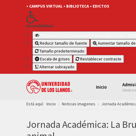
• CAMPUS VIRTUAL
• BIBLIOTECA
• EDICTOS
Accesibilidad
Personas con Discapacidad Visual o Baja Visión: JA
Reducir tamaño de fuente
Aumentar tamaño de
Tamaño predeterminado
Escala de grises
Restablecer contraste
Alternar subrayado
Admis
Inicio
Únete a 
Está aquí:
Inicio
Noticias imagenes
Jornada Académica:
Jornada Académica: La Bru