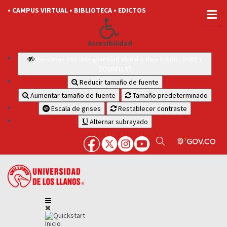
• CAMPUS VIRTUAL
• BIBLIOTECA
• EDICTOS
Accesibilidad
Personas con Discapacidad Visual o Baja Visión: JAWS y
ZOOMTEXT
Reducir tamaño de fuente
Aumentar tamaño de fuente
Tamaño predeterminado
Escala de grises
Restablecer contraste
Alternar subrayado
Inicio