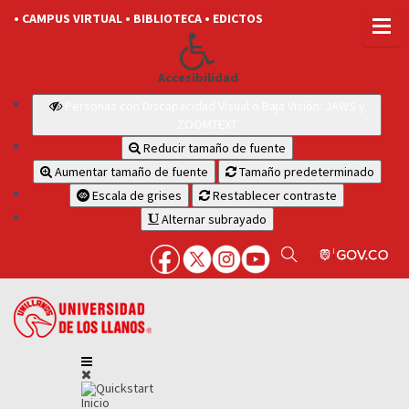
• CAMPUS VIRTUAL
• BIBLIOTECA
• EDICTOS
Accesibilidad
Personas con Discapacidad Visual o Baja Visión: JAWS y
ZOOMTEXT
Reducir tamaño de fuente
Aumentar tamaño de fuente
Tamaño predeterminado
Escala de grises
Restablecer contraste
Alternar subrayado
Inicio