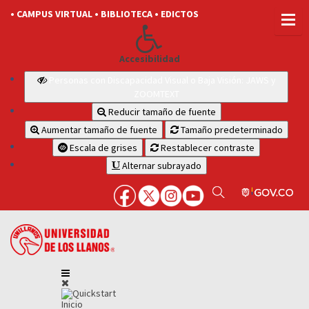
• CAMPUS VIRTUAL
• BIBLIOTECA
• EDICTOS
Accesibilidad
Personas con Discapacidad Visual o Baja Visión: JAWS y
ZOOMTEXT
Reducir tamaño de fuente
Aumentar tamaño de fuente
Tamaño predeterminado
Escala de grises
Restablecer contraste
Alternar subrayado
Inicio