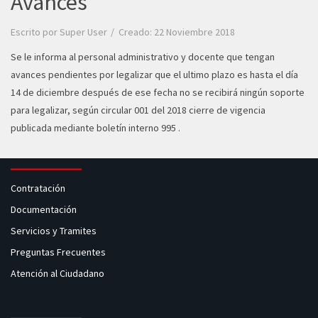
Avances
Escrito por
Super User
Creado: 22 Noviembre 2018
Se le informa al personal administrativo y docente que tengan
avances pendientes por legalizar que el ultimo plazo es hasta el día
14 de diciembre después de ese fecha no se recibirá ningún soporte
para legalizar, según circular 001 del 2018 cierre de vigencia
publicada mediante boletín interno 995 .
Contratación
Documentación
Servicios y Tramites
Preguntas Frecuentes
Atención al Ciudadano