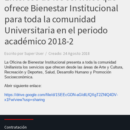
ofrece Bienestar Institucional
para toda la comunidad
Universitaria en el periodo
académico 2018-2
Escrito por
Super User
Creado: 24 Agosto 2018
La Oficina de Bienestar Institucional presenta a toda la comunidad
Unillanista los servicios que ofrecen desde las áreas de Arte y Cultura,
Recreación y Deportes, Salud, Desarrollo Humano y Promoción
Socioeconómica.
Abrir siguiente enlace:
https://drive.google.com/file/
d/1SEEcGDN-aGIdlLfQXgT2ZNlQ4DV
-
x1Fw/view?usp=sharing
Contratación