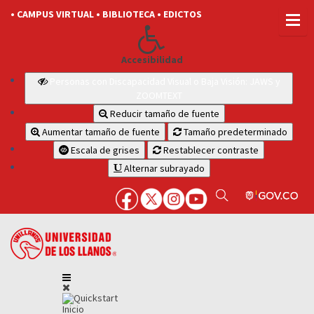
• CAMPUS VIRTUAL
• BIBLIOTECA
• EDICTOS
Accesibilidad
Personas con Discapacidad Visual o Baja Visión: JAWS y
ZOOMTEXT
Reducir tamaño de fuente
Aumentar tamaño de fuente
Tamaño predeterminado
Escala de grises
Restablecer contraste
Alternar subrayado
Inicio