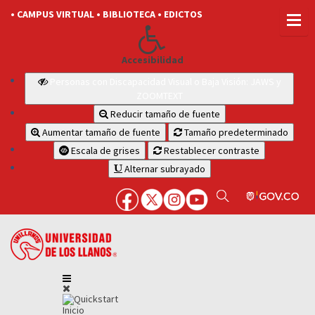
• CAMPUS VIRTUAL
• BIBLIOTECA
• EDICTOS
Accesibilidad
Personas con Discapacidad Visual o Baja Visión: JAWS y
ZOOMTEXT
Reducir tamaño de fuente
Aumentar tamaño de fuente
Tamaño predeterminado
Escala de grises
Restablecer contraste
Alternar subrayado
Inicio