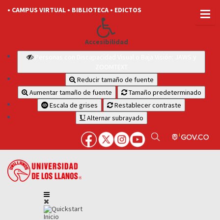
• CAMPUS VIRTUAL
• BIBLIOTECA
• EDICTOS
Accesibilidad
Personas con Discapacidad Visual o Baja Visión: JAWS y
ZOOMTEXT
Reducir tamaño de fuente
Aumentar tamaño de fuente
Tamaño predeterminado
Escala de grises
Restablecer contraste
Alternar subrayado
Inicio