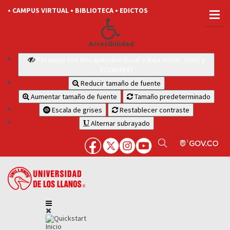
• CAMPUS VIRTUAL
• BIBLIOTECA
• EDICTOS
Accesibilidad
Personas con Discapacidad Visual o Baja Visión: JAWS y
ZOOMTEXT
Reducir tamaño de fuente
Aumentar tamaño de fuente
Tamaño predeterminado
Escala de grises
Restablecer contraste
Alternar subrayado
Inicio