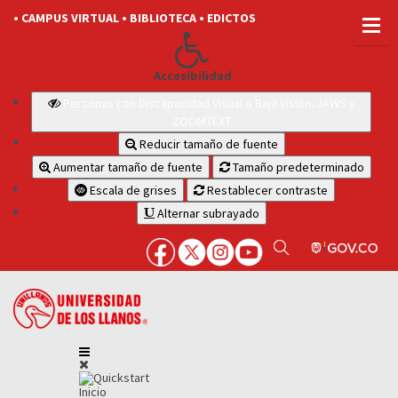
• CAMPUS VIRTUAL
• BIBLIOTECA
• EDICTOS
Accesibilidad
Personas con Discapacidad Visual o Baja Visión: JAWS y
ZOOMTEXT
Reducir tamaño de fuente
Aumentar tamaño de fuente
Tamaño predeterminado
Escala de grises
Restablecer contraste
Alternar subrayado
Inicio