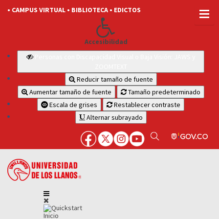
• CAMPUS VIRTUAL
• BIBLIOTECA
• EDICTOS
Accesibilidad
Personas con Discapacidad Visual o Baja Visión: JAWS y
ZOOMTEXT
Reducir tamaño de fuente
Aumentar tamaño de fuente
Tamaño predeterminado
Escala de grises
Restablecer contraste
Alternar subrayado
Inicio