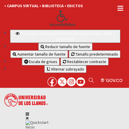
• CAMPUS VIRTUAL
• BIBLIOTECA
• EDICTOS
Accesibilidad
Personas con Discapacidad Visual o Baja Visión: JAWS y
ZOOMTEXT
Reducir tamaño de fuente
Aumentar tamaño de fuente
Tamaño predeterminado
Escala de grises
Restablecer contraste
Alternar subrayado
Inicio