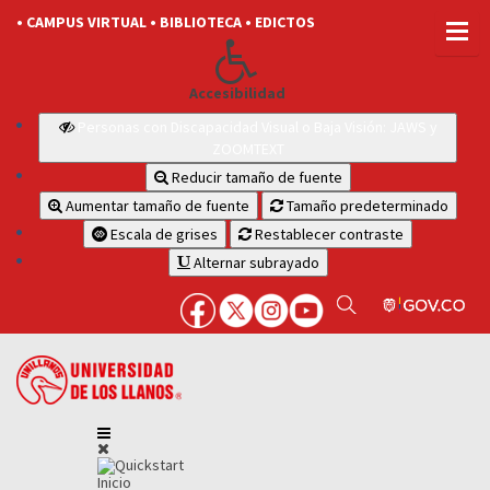
• CAMPUS VIRTUAL
• BIBLIOTECA
• EDICTOS
Accesibilidad
Personas con Discapacidad Visual o Baja Visión: JAWS y
ZOOMTEXT
Reducir tamaño de fuente
Aumentar tamaño de fuente
Tamaño predeterminado
Escala de grises
Restablecer contraste
Alternar subrayado
Inicio