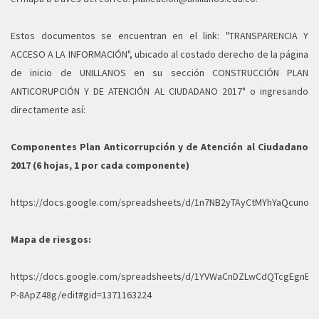
Estos documentos se encuentran en el link: "TRANSPARENCIA Y
ACCESO A LA INFORMACIÓN", ubicado al costado derecho de la página
de inicio de UNILLANOS en su sección CONSTRUCCIÓN PLAN
ANTICORUPCIÓN Y DE ATENCIÓN AL CIUDADANO 2017" o ingresando
directamente así:
Componentes Plan Anticorrupción y de Atención al Ciudadano
2017 (6 hojas, 1 por cada componente)
https://docs.google.com/spreadsheets/d/1n7NB2yTAyCtMYhYaQcunoN
Mapa de riesgos:
https://docs.google.com/spreadsheets/d/1YVWaCnDZLwCdQTcgEgnBV7
P-8ApZ48g/edit#gid=1371163224