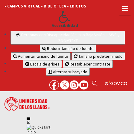
• CAMPUS VIRTUAL
• BIBLIOTECA
• EDICTOS
Accesibilidad
Personas con Discapacidad Visual o Baja Visión: JAWS y
ZOOMTEXT
Reducir tamaño de fuente
Aumentar tamaño de fuente
Tamaño predeterminado
Escala de grises
Restablecer contraste
Alternar subrayado
Inicio