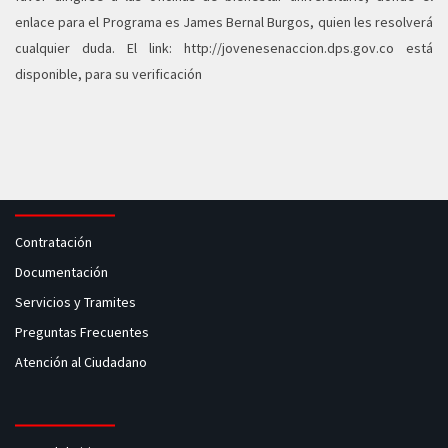
enlace para el Programa es James Bernal Burgos, quien les resolverá
cualquier duda. El link:
http://jovenesenaccion.dps.gov.co
está
disponible, para su verificación
Contratación
Documentación
Servicios y Tramites
Preguntas Frecuentes
Atención al Ciudadano