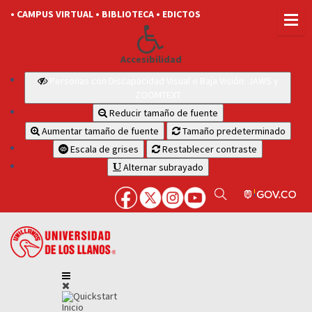
• CAMPUS VIRTUAL
• BIBLIOTECA
• EDICTOS
Accesibilidad
Personas con Discapacidad Visual o Baja Visión: JAWS y
ZOOMTEXT
Reducir tamaño de fuente
Aumentar tamaño de fuente
Tamaño predeterminado
Escala de grises
Restablecer contraste
Alternar subrayado
Inicio