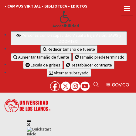
• CAMPUS VIRTUAL
• BIBLIOTECA
• EDICTOS
Accesibilidad
Personas con Discapacidad Visual o Baja Visión: JAWS y
ZOOMTEXT
Reducir tamaño de fuente
Aumentar tamaño de fuente
Tamaño predeterminado
Escala de grises
Restablecer contraste
Alternar subrayado
Inicio