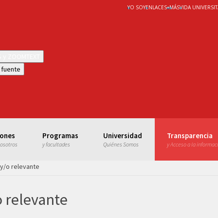
YO SOY
ENLACES
+
MÁS
VIDA UNIVERSIT
WS y ZOOMTEXT
 fuente
iones
Programas
Universidad
Transparencia
nosotros
y facultades
Quiénes Somos
y Acceso a la informac
 y/o relevante
o relevante