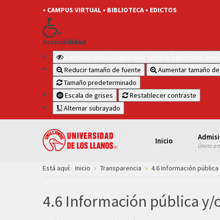
• CAMPUS VIRTUAL
• BIBLIOTECA
• EDICTOS
Accesibilidad
Personas con Discapacidad Visual o Baja Visión: JA
Reducir tamaño de fuente
Aumentar tamaño de
Tamaño predeterminado
Escala de grises
Restablecer contraste
Alternar subrayado
Admis
Inicio
Únete a 
Está aquí:
Inicio
Transparencia
4.6 Información pública
4.6 Información pública y/