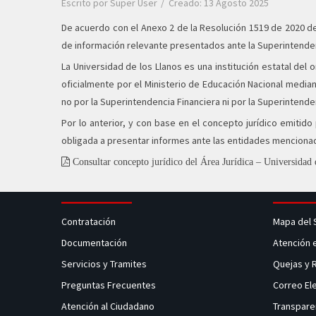
Escrito por
Super User
Creado: 13 Agosto 2025
De acuerdo con el Anexo 2 de la Resolución 1519 de 2020 de
de información relevante presentados ante la Superintende
La Universidad de los Llanos es una institución estatal del
oficialmente por el Ministerio de Educación Nacional mediant
no por la Superintendencia Financiera ni por la Superintend
Por lo anterior, y con base en el concepto jurídico emitido
obligada a presentar informes ante las entidades menciona
Consultar concepto jurídico del Área Jurídica – Universidad
Contratación
Mapa del 
Documentación
Atención 
Servicios y Tramites
Quejas y
Preguntas Frecuentes
Correo El
Atención al Ciudadano
Transpare