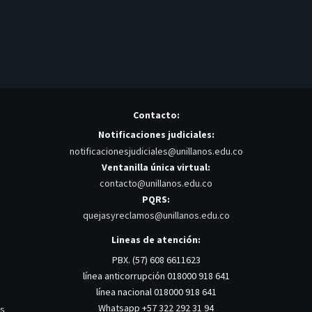
Contacto:
Notificaciones judiciales:
notificacionesjudiciales@unillanos.edu.co
Ventanilla única virtual:
contacto@unillanos.edu.co
PQRS:
quejasyreclamos@unillanos.edu.co
Lineas de atención:
PBX. (57) 608 6611623
línea anticorrupción 018000 918 641
línea nacional 018000 918 641
Whatsapp +57 322 292 31 94
os