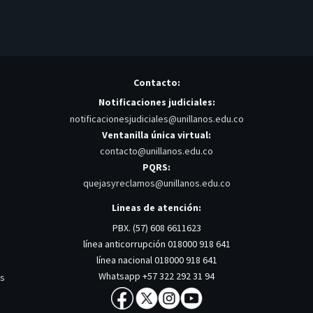
Contacto:
Notificaciones judiciales:
notificacionesjudiciales@unillanos.edu.co
Ventanilla única virtual:
contacto@unillanos.edu.co
PQRS:
quejasyreclamos@unillanos.edu.co
Lineas de atención:
PBX. (57) 608 6611623
línea anticorrupción 018000 918 641
línea nacional 018000 918 641
Whatsapp +57 322 292 31 94
os