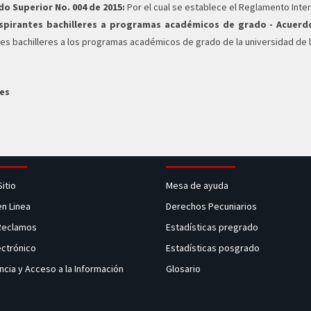
o Superior No. 004 de 2015:
Por el cual se establece el Reglamento Inte
aspirantes bachilleres a programas académicos de grado - Acuerdo
tes bachilleres a los programas académicos de grado de la universidad de l
les
Sitio
Mesa de ayuda
en Linea
Derechos Pecuniarios
 Reclamos
Estadísticas pregrado
ectrónico
Estadísticas posgrado
ncia y Acceso a la Información
Glosario