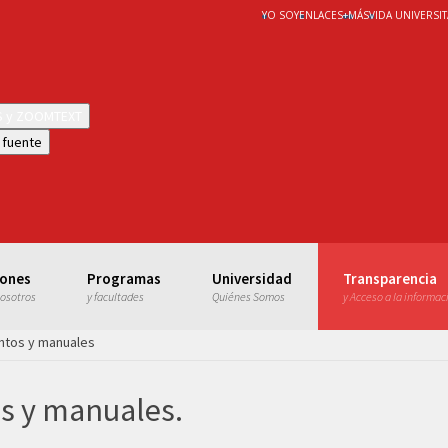
YO SOY
ENLACES
+
MÁS
VIDA UNIVERSIT
WS y ZOOMTEXT
 fuente
iones
Programas
Universidad
Transparencia
nosotros
y facultades
Quiénes Somos
y Acceso a la informac
ientos y manuales
os y manuales.