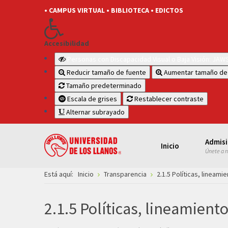
• CAMPUS VIRTUAL
• BIBLIOTECA
• EDICTOS
Accesibilidad
Personas con Discapacidad Visual o Baja Visión: JA
Reducir tamaño de fuente
Aumentar tamaño de
Tamaño predeterminado
Escala de grises
Restablecer contraste
Alternar subrayado
Admis
Inicio
Únete a 
Está aquí:
Inicio
Transparencia
2.1.5 Políticas, lineam
2.1.5 Políticas, lineamient