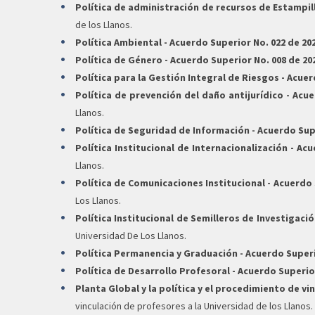
Política de administración de recursos de Estampill
de los Llanos.
Política Ambiental - Acuerdo Superior No. 022 de 202
Política de Género - Acuerdo Superior No. 008 de 20
Política para la Gestión Integral de Riesgos - Acuer
Política de prevención del daño antijurídico - Acue
Llanos.
Política de Seguridad de Información - Acuerdo Supe
Política Institucional de Internacionalización - Ac
Llanos.
Política de Comunicaciones Institucional - Acuerdo 
Los Llanos.
Política Institucional de Semilleros de Investigació
Universidad De Los Llanos.
Política Permanencia y Graduación - Acuerdo Superi
Política de Desarrollo Profesoral - Acuerdo Superior
Planta Global y la política y el procedimiento de vi
vinculación de profesores a la Universidad de los Llanos.