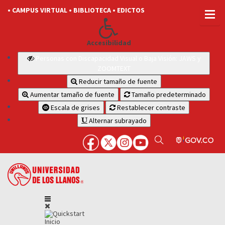
• CAMPUS VIRTUAL
• BIBLIOTECA
• EDICTOS
Accesibilidad
Personas con Discapacidad Visual o Baja Visión: JAWS y
ZOOMTEXT
Reducir tamaño de fuente
Aumentar tamaño de fuente
Tamaño predeterminado
Escala de grises
Restablecer contraste
Alternar subrayado
Inicio