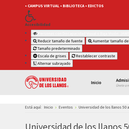
• CAMPUS VIRTUAL
• BIBLIOTECA
• EDICTOS
Accesibilidad
Personas con Discapacidad Visual o Baja Visión: JA
Reducir tamaño de fuente
Aumentar tamaño de
Tamaño predeterminado
Escala de grises
Restablecer contraste
Alternar subrayado
Admis
Inicio
Únete a 
Está aquí:
Inicio
Eventos
Universidad de los llanos 50 
Universidad de los llanos 5