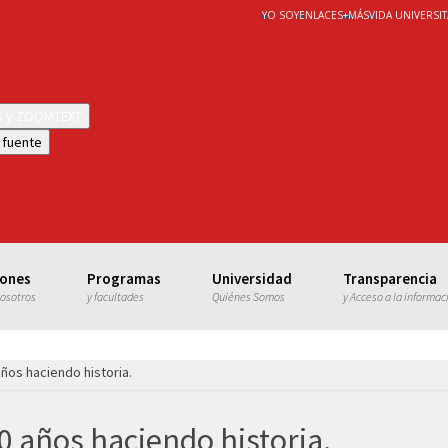
YO SOY
ENLACES
+
MÁS
VIDA UNIVERSIT
WS y ZOOMTEXT
 fuente
iones
Programas
Universidad
Transparencia
nosotros
y facultades
Quiénes Somos
y Acceso a la informac
años haciendo historia.
0 años haciendo historia.