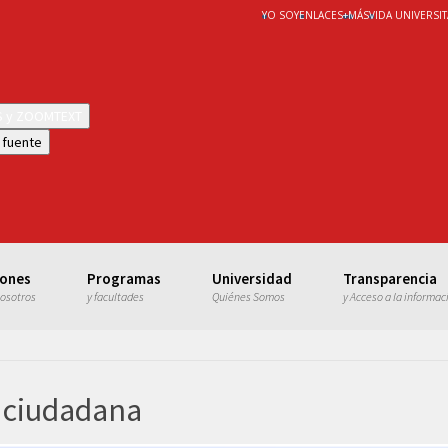
YO SOY
ENLACES
+
MÁS
VIDA UNIVERSIT
WS y ZOOMTEXT
 fuente
iones
Programas
Universidad
Transparencia
nosotros
y facultades
Quiénes Somos
y Acceso a la informac
n ciudadana