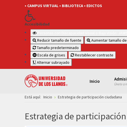
• CAMPUS VIRTUAL
• BIBLIOTECA
• EDICTOS
Accesibilidad
Personas con Discapacidad Visual o Baja Visión: JA
Reducir tamaño de fuente
Aumentar tamaño de
Tamaño predeterminado
Escala de grises
Restablecer contraste
Alternar subrayado
Admis
Inicio
Únete a 
Está aquí:
Inicio
Estrategia de participación ciudadana
Estrategia de participació