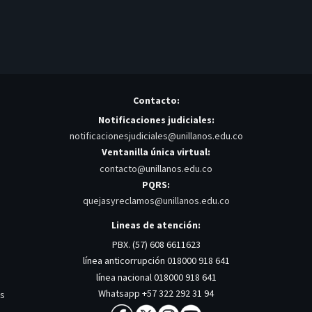
Contacto:
Notificaciones judiciales:
notificacionesjudiciales@unillanos.edu.co
Ventanilla única virtual:
contacto@unillanos.edu.co
PQRS:
quejasyreclamos@unillanos.edu.co
Lineas de atención:
PBX. (57) 608 6611623
línea anticorrupción 018000 918 641
línea nacional 018000 918 641
Whatsapp +57 322 292 31 94
os