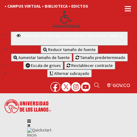
• CAMPUS VIRTUAL
• BIBLIOTECA
• EDICTOS
Accesibilidad
Personas con Discapacidad Visual o Baja Visión: JAWS y
ZOOMTEXT
Reducir tamaño de fuente
Aumentar tamaño de fuente
Tamaño predeterminado
Escala de grises
Restablecer contraste
Alternar subrayado
Inicio