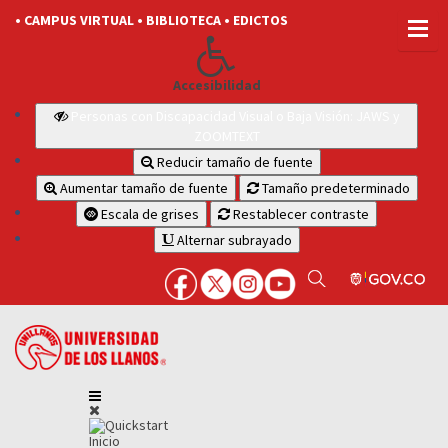
• CAMPUS VIRTUAL
• BIBLIOTECA
• EDICTOS
Accesibilidad
Personas con Discapacidad Visual o Baja Visión: JAWS y
ZOOMTEXT
Reducir tamaño de fuente
Aumentar tamaño de fuente
Tamaño predeterminado
Escala de grises
Restablecer contraste
Alternar subrayado
Inicio